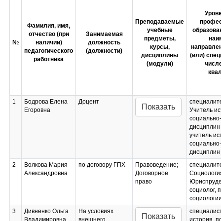
Урове
Преподаваемые
профес
Фамилия, имя,
учебные
образова
отчество (при
Занимаемая
предметы,
наи
№
наличии)
должность
курсы,
направлен
педагогического
(должности)
дисциплины
(или) спец
работника
(модули)
числе
ква
1
Бодрова Елена
Доцент
специалит
Показать
Егоровна
Учитель ис
социально
дисциплин
учитель ис
социально
дисциплин
2
Волкова Мария
по договору ГПХ
Правоведение;
специалит
Александровна
Договорное
Социологи
право
Юриспруд
социолог, 
социологии
3
Дивненко Ольга
На условиях
специалист
Показать
Владимировна
внешнего
история, п