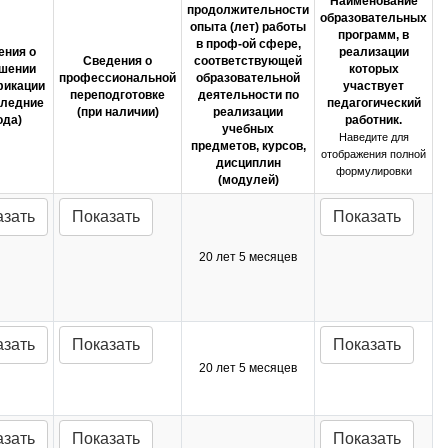
Наименование
продолжительности
образовательных
опыта (лет) работы
программ, в
в проф-ой сфере,
ения о
реализации
Сведения о
соответствующей
шении
которых
профессиональной
образовательной
фикации
участвует
переподготовке
деятельности по
следние
педагогический
(при наличии)
реализации
ода)
работник.
учебных
Наведите для
предметов, курсов,
отображения полной
дисциплин
формулировки
(модулей)
азать
Показать
Показать
20 лет 5 месяцев
азать
Показать
Показать
20 лет 5 месяцев
азать
Показать
Показать