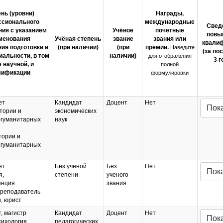
нь (уровни)
Награды,
сионального
международные
Свед
ния с указанием
Учёное
почетные
повы
менования
Учёная степень
звание
звания или
квали
ия подготовки и
(при наличии)
(при
премии.
Наведите
(за по
иальности, в том
наличии)
для отображения
3 г
 научной, и
полной
лификации
формулировки
ет
Кандидат
Доцент
Нет
Пок
тории и
экономических
-гуманитарных
наук
тории и
-гуманитарных
ет
Без ученой
Без
Нет
Пок
я,
степени
ученого
енция
звания
преподаватель
, юрист
, магистр
Кандидат
Доцент
Нет
Пок
сихология
педагогических