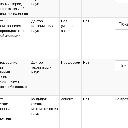
ель истории,
наук
воспитательной
гистр психологии
ет
Доктор
Без
Нет
Пок
кая экономия
исторических
ученого
 преподаватель
наук
звания
кой экономии
разование
Доктор
Профессор
Нет
Пок
ий
технических
венный
наук
т им.
ого, 1965 г. по
ости «Механика».
ет
кандидат
доцент
Нет
Не прох
еские
физико-
ионные
математических
наук
лектрик