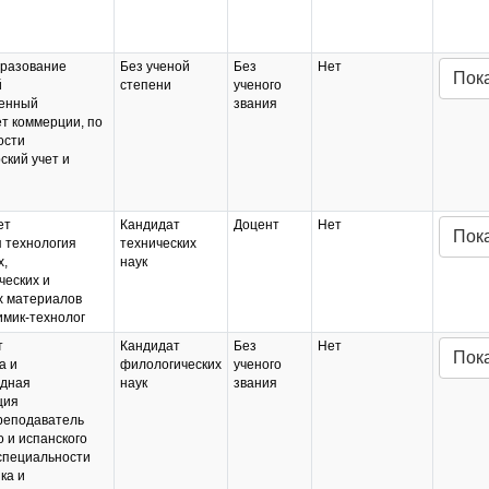
разование
Без ученой
Без
Нет
Пок
й
степени
ученого
венный
звания
т коммерции, по
ости
ский учет и
ет
Кандидат
Доцент
Нет
Пок
 технология
технических
х,
наук
ческих и
х материалов
имик-технолог
т
Кандидат
Без
Нет
Пок
а и
филологических
ученого
дная
наук
звания
ция
реподаватель
о и испанского
специальности
ка и