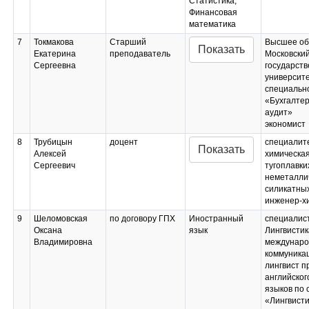
Статистика;
Финансовая
математика
7
Токмакова
Старший
Высшее об
Показать
Екатерина
преподаватель
Московски
Сергеевна
государст
университе
специальн
«Бухгалтер
аудит»
экономист
8
Трубицын
доцент
специалит
Показать
Алексей
химическая
Сергеевич
тугоплавки
неметалли
силикатны
инженер-х
9
Шеломовская
по договору ГПХ
Иностранный
специалис
Оксана
язык
Лингвистик
Владимировна
междунаро
коммуника
лингвист п
английског
языков по 
«Лингвисти