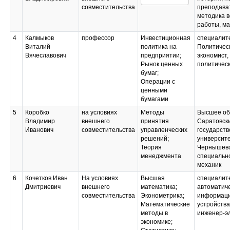
совместительства
преподават
методика 
работы, ма
4
Калмыков
профессор
Инвестиционная
специалит
Виталий
политика на
Политичес
Вячеславович
предприятии;
экономист,
Рынок ценных
политичес
бумаг;
Операции с
ценными
бумагами
5
Коробко
на условиях
Методы
Высшее об
Владимир
внешнего
принятия
Саратовск
Иванович
совместительства
управленческих
государст
решений;
университе
Теория
Чернышевск
менеджмента
специальн
механик
6
Кочетков Иван
На условиях
Высшая
специалит
Дмитриевич
внешнего
математика;
автоматич
совместительства
Эконометрика;
информац
Математические
устройства
методы в
инженер-э
экономике;