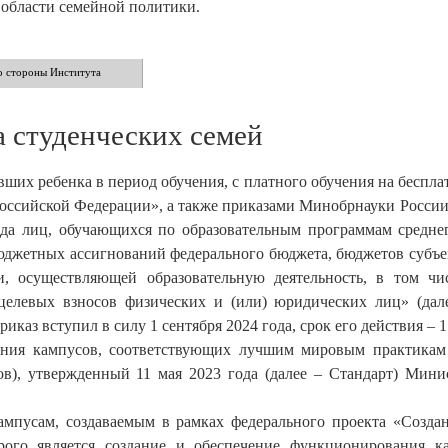
области семейной политики.
о стороны Института
а студенческих семей
ших ребенка в период обучения, с платного обучения на беспла
оссийской Федерации», а также приказами Минобрнауки России о
да лиц, обучающихся по образовательным программам средне
 бюджетных ассигнований федерального бюджета, бюджетов суб
и, осуществляющей образовательную деятельность, в том ч
целевых взносов физических и (или) юридических лиц» (дал
аз вступил в силу 1 сентября 2024 года, срок его действия – 1 
дания кампусов, соответствующих лучшим мировым практикам
в), утвержденный 11 мая 2023 года (далее – Стандарт) Мин
ампусам, создаваемым в рамках федерального проекта «Созд
рого является создание и обеспечение функционирования к