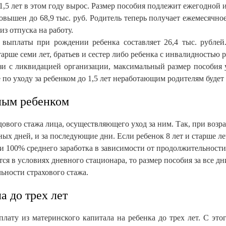
1,5 лет в этом году вырос. Размер пособия подлежит ежегодной 
овышен до 68,9 тыс. руб. Родитель теперь получает ежемесячно
из отпуска на работу.
 выплаты при рождении ребенка составляет 26,4 тыс. рублей
рше семи лет, братьев и сестер либо ребенка с инвалидностью 
и с ликвидацией организации, максимальный размер пособия у
о уходу за ребенком до 1,5 лет неработающим родителям будет ва
ьным ребенком
дового стажа лица, осуществляющего уход за ним. Так, при возра
ных дней, и за последующие дни. Если ребенок 8 лет и старше ле
ли 100% среднего заработка в зависимости от продолжительности
ся в условиях дневного стационара, то размер пособия за все дн
ьности страхового стажа.
а до трех лет
ту из материнского капитала на ребенка до трех лет. С этог